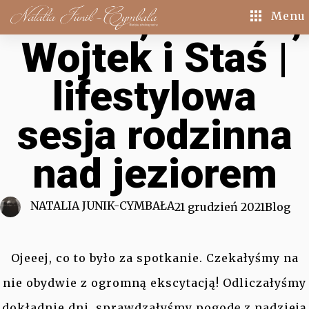
Natalia, Marcin,
Menu
Wojtek i Staś |
lifestylowa
sesja rodzinna
nad jeziorem
NATALIA JUNIK-CYMBAŁA
21 grudzień 2021
Blog
Ojeeej, co to było za spotkanie. Czekałyśmy na
nie obydwie z ogromną ekscytacją! Odliczałyśmy
dokładnie dni, sprawdzałyśmy pogodę z nadzieją