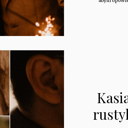
abym opowied
Kasi
rusty