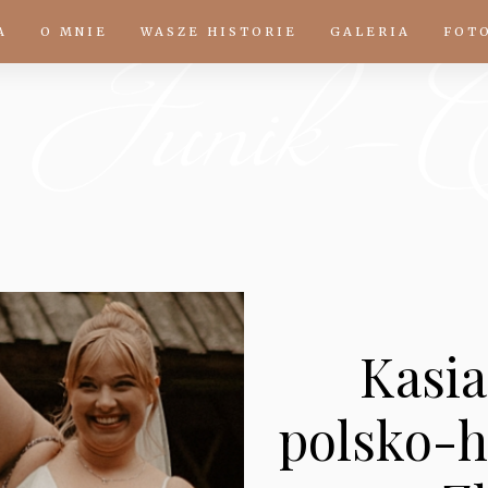
A
O MNIE
WASZE HISTORIE
GALERIA
FOT
Kasia
polsko-h