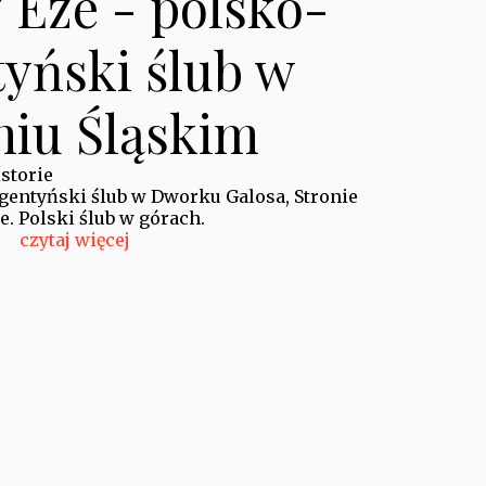
 Eze - polsko-
tyński ślub w
niu Śląskim
storie
rgentyński ślub w Dworku Galosa, Stronie
e. Polski ślub w górach.
czytaj więcej