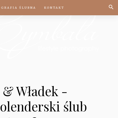
OGRAFIA ŚLUBNA
KONTAKT
 & Władek -
olenderski ślub