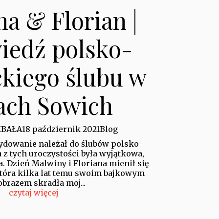
a & Florian |
iedź polsko-
kiego ślubu w
ach Sowich
MBAŁA
18 październik 2021
Blog
ydowanie należał do ślubów polsko-
 z tych uroczystości była wyjątkowa,
. Dzień Malwiny i Floriana mienił się
tóra kilka lat temu swoim bajkowym
obrazem skradła moj...
czytaj więcej