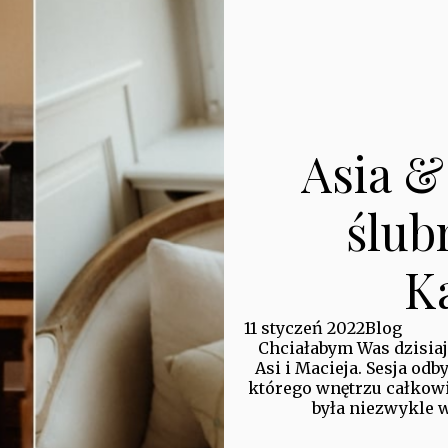
Asia & 
ślub
K
11 styczeń 2022
Blog
Chciałabym Was dzisiaj
Asi i Macieja. Sesja od
którego wnętrzu całkowi
była niezwykle wz