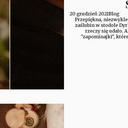
20 grudzień 2021
Blog
Przepiękna, niezwykle
zaślubin w stodole Dy
rzeczy się udało. A
"zapominajki", któr