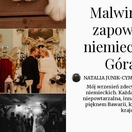
Malwin
zapow
niemiec
Gór
NATALIA JUNIK-CY
Mój wrzesień zdec
niemieckich. Każda
niepowtarzalna, inna
pięknem Bawarii, k
kraj