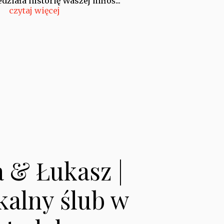
ziała historię Waszej miłoś...
czytaj więcej
a & Łukasz |
kalny ślub w