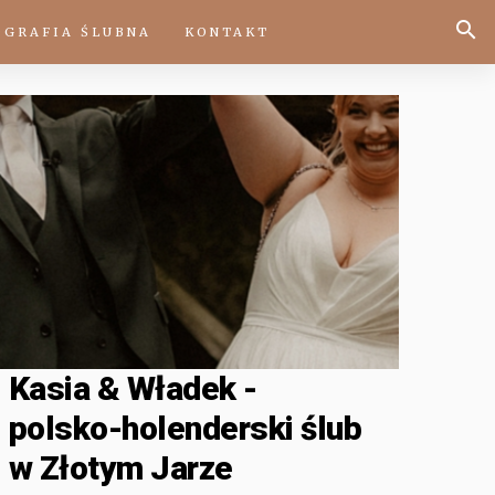
ASZE HISTORIE
OGRAFIA ŚLUBNA
KONTAKT
Kasia & Władek -
polsko-holenderski ślub
w Złotym Jarze