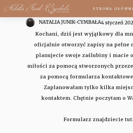
Reportaże 
STRONA GŁÓWN
NATALIA JUNIK-CYMBAŁA
4 styczeń 20
Kochani, dziś jest wyjątkowy dla mn
oficjalnie otworzyć zapisy na pełne 
planujecie swoje zaślubiny i macie 
miłości za pomocą stworzonych przez
za pomocą formularza kontaktoweg
Zaplanowałam tylko kilka miejsc,
kontaktem. Chętnie poczytam o W
Formularz znajdziecie tut