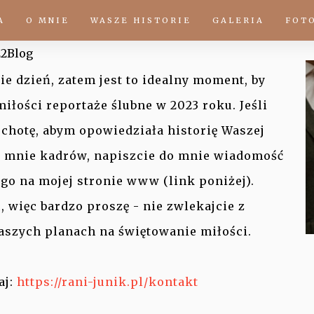
ślubne 2023 r.
W
A
O MNIE
WASZE HISTORIE
GALERIA
FOT
22
Blog
ie dzień, zatem jest to idealny moment, by
miłości reportaże ślubne w 2023 roku. Jeśli
ochotę, abym opowiedziała historię Waszej
e mnie kadrów, napiszcie do mnie wiadomość
o na mojej stronie www (link poniżej).
 więc bardzo proszę - nie zwlekajcie z
aszych planach na świętowanie miłości.
aj:
https://rani-junik.pl/kontakt