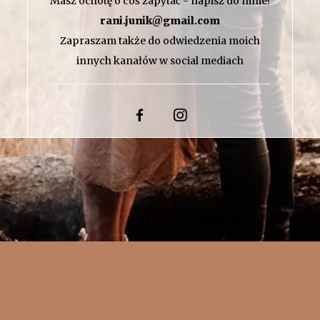
Masz ochotę o coś zapytać - napisz do mnie!
rani.junik@gmail.com
Zapraszam także do odwiedzenia moich
innych kanałów w social mediach