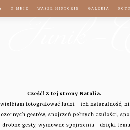
A
O MNIE
WASZE HISTORIE
GALERIA
FOT
Cześć! Z tej strony Natalia.
wielbiam fotografować ludzi - ich naturalność, 
pozornych gestów, spojrzeń pełnych czułości, spo
 drobne gesty, wymowne spojrzenia - dzięki temu 